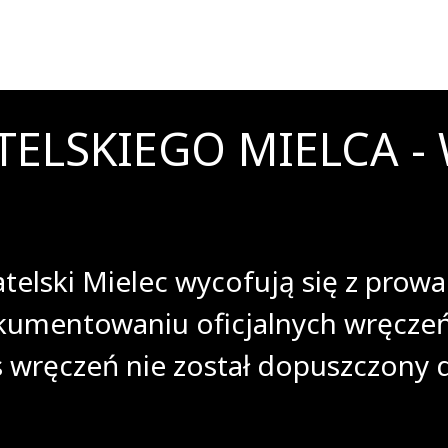
LSKIEGO MIELCA - W
elski Mielec wycofują się z prowad
kumentowaniu oficjalnych wręczeń
 wręczeń nie został dopuszczony 