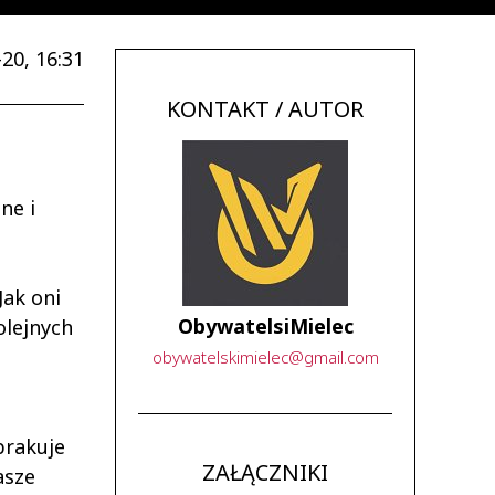
20, 16:31
KONTAKT / AUTOR
ne i
ak oni
ObywatelsiMielec
olejnych
obywatelskimielec
@
gmail
.
com
brakuje
ZAŁĄCZNIKI
asze