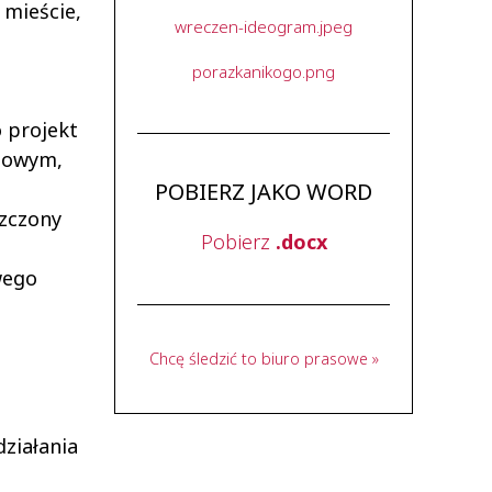
 mieście,
wreczen-ideogram.jpeg
porazkanikogo.png
o projekt
niowym,
POBIERZ JAKO WORD
zczony
Pobierz
.docx
wego
Chcę śledzić to biuro prasowe »
ziałania