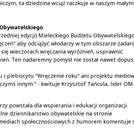
niczym, ta dziedzina wciąż raczkuje w naszym małym
 Obywatelskiego
rzedniej edycji) Mieleckiego Budżetu Obywatelskieg
ęczeń" aby odciążyć włodarzy w tym obszarze zada
się wieczorach wręczania wyróżnień, usprawnić
ień. Ten nadaremny pomysł nie został nawet dopus
u i plebiscytu "Wręczenie roku" ani projektu medio
ę czymś innym." - kwituje Krzysztof Tańcula, lider OM.
zy powstała dla wspierania i edukacji organizacji
lne dziennikarstwo obywatelskie na stronie
 mediach społecznościowych z humorem komentuje d